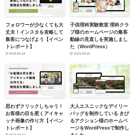
フォロワーが少なくても大
子供理科実験教室 理科クラ
丈夫！インスタを攻略して
ブ様のホームページの集客
集客につなげよう【イベン
動線の見直しを実施しまし
トレポート】
た（WordPress）
2024-06-24
2024-06-19
思わずクリックしちゃう！
大人エスニックなデイリー
お客様の目を惹くアイキャ
バッグを制作している きび
ッチ画像の作り方【イベン
るアクション様のホームペ
トレポート】
ージをWordPressで制作し
ました
2024-05-27